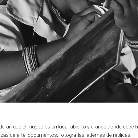
deran que el museo es un lugar abierto y grande donde debe 
ezas de arte, documentos, fotografías, además de réplicas.