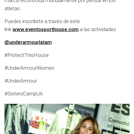
marca reconocida mundialmente por pensar en los
atletas.
Puedes inscribirte a través de este
link
www.eventosporthouse.com
a las actividades
@underarmourlatam
#ProtectThisHouse
#UnderArmourWomen
#UnderArmour
#SistersCampUA