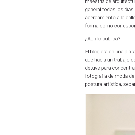
maestría de arquitectur
general todos los días
acercamiento a la calle,
forma como correspondí
¿Aún lo publica?
El blog era en una plat
que hacía un trabajo d
detuve para concentrar
fotografía de moda de
postura artística, sep