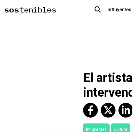
Influyentes
El artist
interven
Influyentes
Cultura